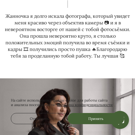
Жанночка я долго искала фотографа, который увидет
меня красиво через объектив камеры 📷 и я в
невероятном восторге от нашей с тобой фотосьёмки.
Она прошла невероятно круто, я столько
положительных эмоций получила во время съёмки и
кадры 🎞️ получились просто пушка 🔥Благородарю
тебя за проделанную тобой работу. Ты лучшая 🥰
На сайте используются файлы cookie для работы сайта
и анализа посещаемости.
Политика конфиденциальности
Отклонить
Принять